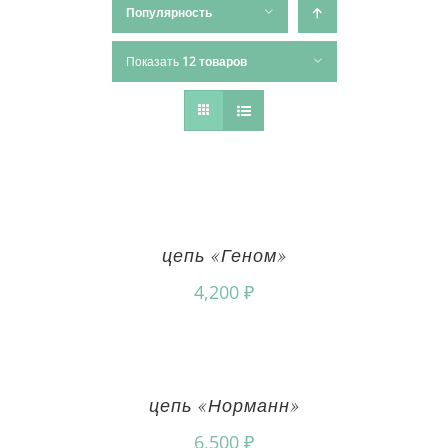
Популярность
Показать
12 товаров
цепь «Геном»
4,200
₽
цепь «Норманн»
6,500
₽