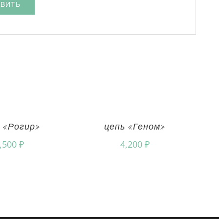
 «Рогир»
цепь «Геном»
,500
₽
4,200
₽