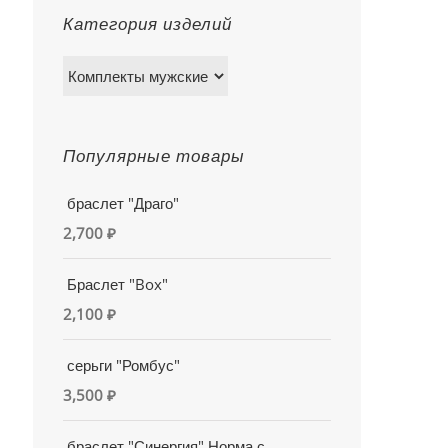
Категория изделий
Популярные товары
браслет "Драго"
2,700
₽
Браслет "Box"
2,100
₽
серьги "Ромбус"
3,500
₽
браслет "Синергия" Норма с